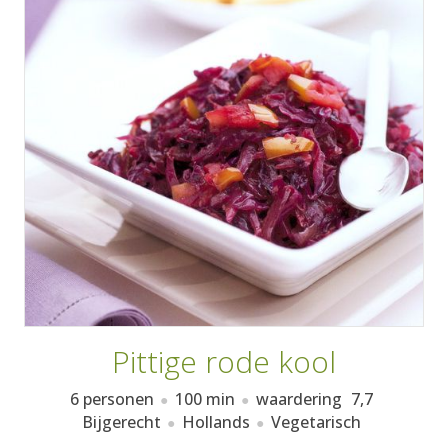
AANMELDEN
RECEPTEN
WEEKMENU'S
KOOKBOEKEN
Pittige rode kool
6 personen
100 min
waardering
7,7
Bijgerecht
Hollands
Vegetarisch