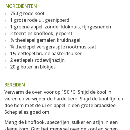
INGREDIËNTEN
750 g rode kool
1 grote rode ui, gesnipperd
1 groene appel, zonder klokhuis, fijngesneden
2 teentjes knoflook, geperst
¼ theelepel gemalen kruidnagel
¼ theelepel versgeraspte nootmuskaat
1½ eetlepel bruine basterdsuiker
2 eetlepels rodewijnazijn
20 g boter, in blokjes
BEREIDEN
Verwarm de oven voor op 150 °C. Snijd de kool in
vieren en verwijder de harde kern. Snijd de kool fijn en
doe hem met de ui en appel in een grote braadslee.
Schep alles goed om.
Meng de knoflook, specerijen, suiker en azijn in een
kleine kom. Giet het mengsel over de kool en schep