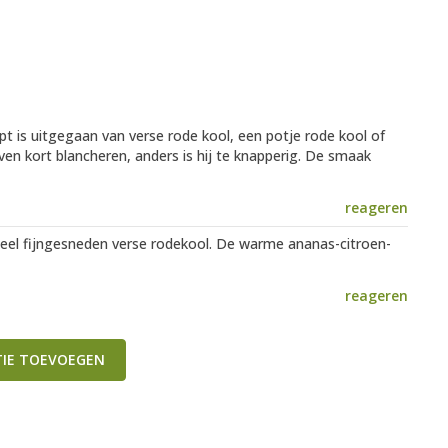
ecept is uitgegaan van verse rode kool, een potje rode kool of
even kort blancheren, anders is hij te knapperig. De smaak
reageren
heel fijngesneden verse rodekool. De warme ananas-citroen-
reageren
TIE TOEVOEGEN