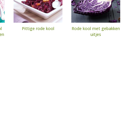
l
Pittige rode kool
Rode kool met gebakken
en
uitjes