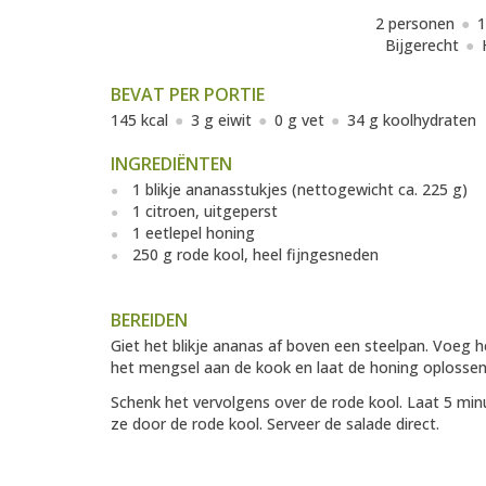
2 personen
1
Bijgerecht
BEVAT PER PORTIE
145 kcal
3 g eiwit
0 g vet
34 g koolhydraten
INGREDIËNTEN
1 blikje ananasstukjes (nettogewicht ca. 225 g)
1 citroen, uitgeperst
1 eetlepel honing
250 g rode kool, heel fijngesneden
BEREIDEN
Giet het blikje ananas af boven een steelpan. Voeg 
het mengsel aan de kook en laat de honing oplossen
Schenk het vervolgens over de rode kool. Laat 5 minu
ze door de rode kool. Serveer de salade direct.