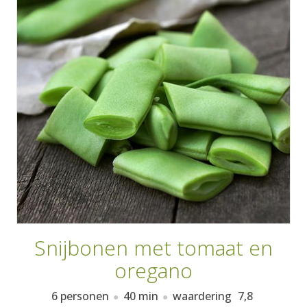
AANMELDEN
RECEPTEN
WEEKMENU'S
KOOKBOEKEN
Snijbonen met tomaat en
oregano
6 personen
40 min
waardering
7,8