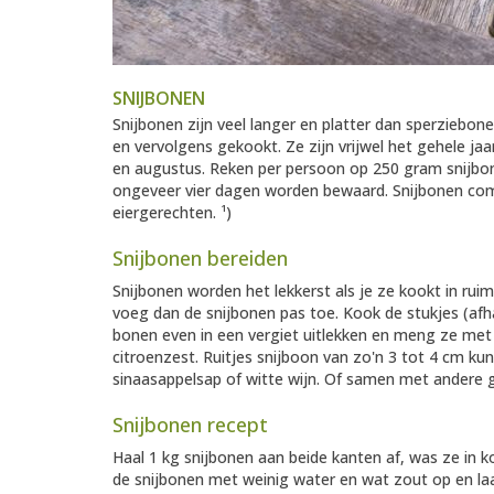
SNIJBONEN
Snijbonen zijn veel langer en platter dan sperziebon
en vervolgens gekookt. Ze zijn vrijwel het gehele jaar
en augustus. Reken per persoon op 250 gram snijbo
ongeveer vier dagen worden bewaard. Snijbonen comb
eiergerechten. ¹)
Snijbonen bereiden
Snijbonen worden het lekkerst als je ze kookt in ru
voeg dan de snijbonen pas toe. Kook de stukjes (afha
bonen even in een vergiet uitlekken en meng ze met 
citroenzest. Ruitjes snijboon van zo'n 3 tot 4 cm ku
sinaasappelsap of witte wijn. Of samen met andere
Snijbonen recept
Haal 1 kg snijbonen aan beide kanten af, was ze in ko
de snijbonen met weinig water en wat zout op en la