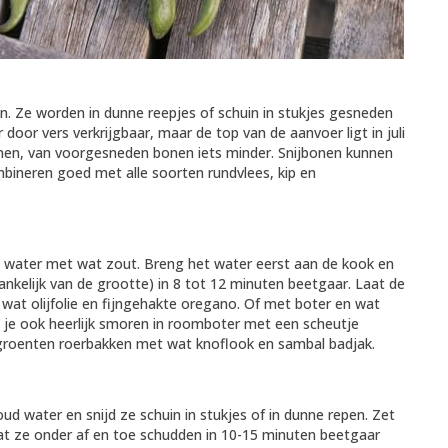
en. Ze worden in dunne reepjes of schuin in stukjes gesneden
 door vers verkrijgbaar, maar de top van de aanvoer ligt in juli
nen, van voorgesneden bonen iets minder. Snijbonen kunnen
ineren goed met alle soorten rundvlees, kip en
im water met wat zout. Breng het water eerst aan de kook en
nkelijk van de grootte) in 8 tot 12 minuten beetgaar. Laat de
wat olijfolie en fijngehakte oregano. Of met boter en wat
n je ook heerlijk smoren in roomboter met een scheutje
 groenten roerbakken met wat knoflook en sambal badjak.
ud water en snijd ze schuin in stukjes of in dunne repen. Zet
at ze onder af en toe schudden in 10-15 minuten beetgaar