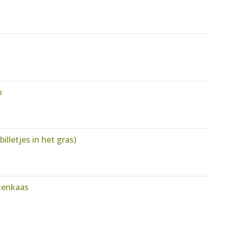
o
illetjes in het gras)
tenkaas