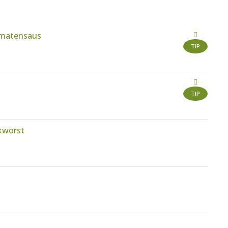
omatensaus
TIP
TIP
okworst