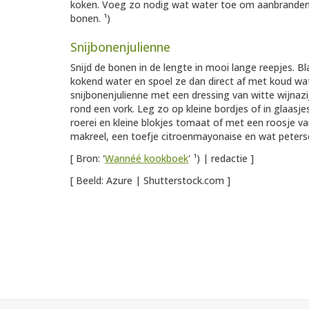
koken. Voeg zo nodig wat water toe om aanbranden
bonen. ¹)
Snijbonenjulienne
Snijd de bonen in de lengte in mooi lange reepjes. B
kokend water en spoel ze dan direct af met koud wat
snijbonenjulienne met een dressing van witte wijnazi
rond een vork. Leg zo op kleine bordjes of in glaasj
roerei en kleine blokjes tomaat of met een roosje
makreel, een toefje citroenmayonaise en wat peterse
[ Bron: '
Wannéé kookboek
' ¹) | redactie ]
[ Beeld: Azure | Shutterstock.com ]