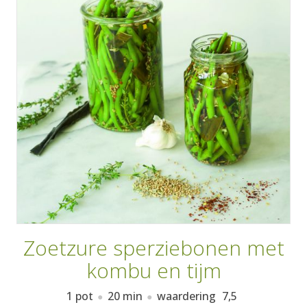
AANMELDEN
RECEPTEN
WEEKMENU'S
KOOKBOEKEN
Zoetzure sperziebonen met
kombu en tijm
1 pot
20 min
waardering
7,5