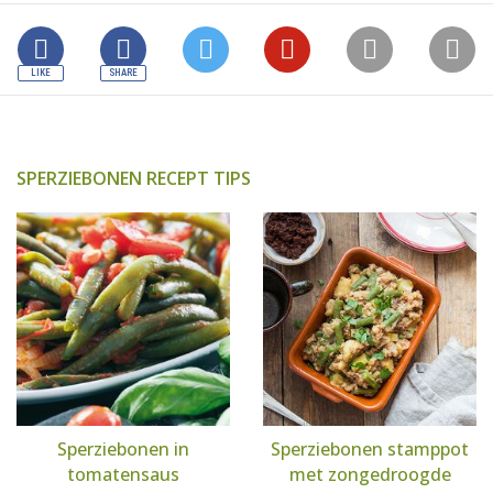
SPERZIEBONEN RECEPT TIPS
Sperziebonen in
Sperziebonen stamppot
tomatensaus
met zongedroogde