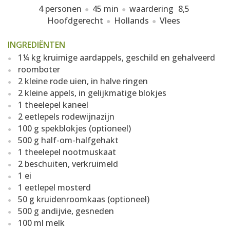
4 personen
45 min
waardering
8,5
Hoofdgerecht
Hollands
Vlees
INGREDIËNTEN
1¼ kg kruimige aardappels, geschild en gehalveerd
roomboter
2 kleine rode uien, in halve ringen
2 kleine appels, in gelijkmatige blokjes
1 theelepel kaneel
2 eetlepels rodewijnazijn
100 g spekblokjes (optioneel)
500 g half-om-halfgehakt
1 theelepel nootmuskaat
2 beschuiten, verkruimeld
1 ei
1 eetlepel mosterd
50 g kruidenroomkaas (optioneel)
500 g andijvie, gesneden
100 ml melk