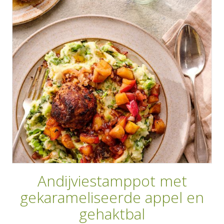
AANMELDEN
RECEPTEN
WEEKMENU'S
KOOKBOEKEN
Andijviestamppot met
gekarameliseerde appel en
gehaktbal