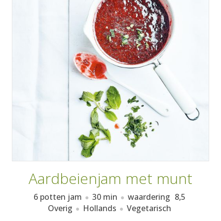
AANMELDEN
RECEPTEN
WEEKMENU'S
KOOKBOEKEN
Aardbeienjam met munt
6 potten jam
30 min
waardering
8,5
Overig
Hollands
Vegetarisch