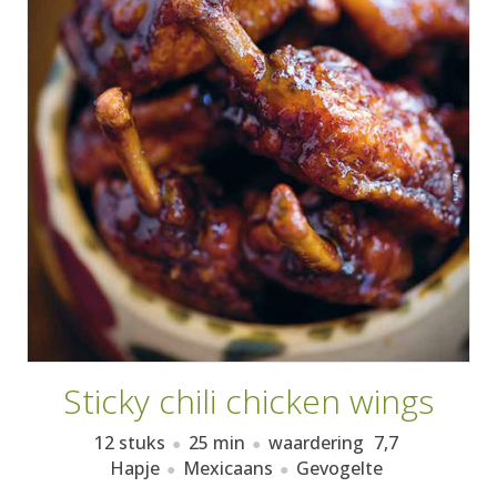
AANMELDEN
RECEPTEN
WEEKMENU'S
KOOKBOEKEN
Sticky chili chicken wings
12 stuks
25 min
waardering
7,7
Hapje
Mexicaans
Gevogelte