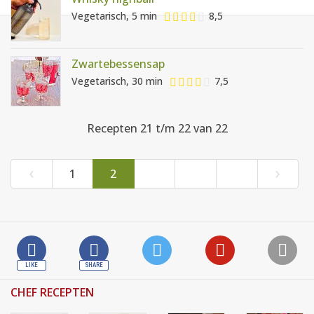
AANMELDEN
RECEPTEN
Vegetarisch, 5 min
8,5
WEEKMENU'S
Zwartebessensap
Vegetarisch, 30 min
7,5
KOOKBOEKEN
Recepten 21 t/m 22 van 22
‹
›
1
2
CHEF RECEPTEN