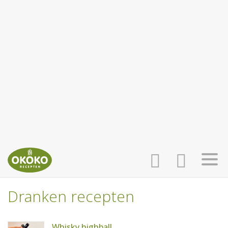
Dranken recepten
INLOGGEN
HOME
Whisky highball