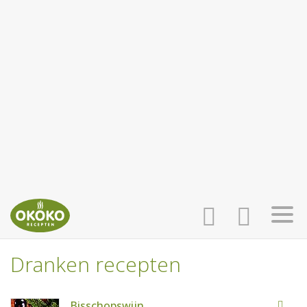
Dranken recepten
INLOGGEN
HOME
Bisschopswijn