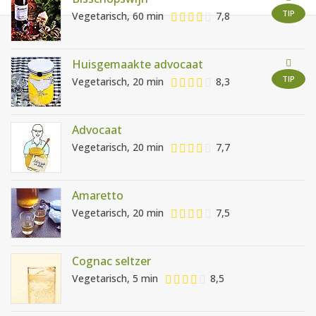
AANMELDEN
RECEPTEN
TIP
Vegetarisch, 60 min
7,8
WEEKMENU'S
Huisgemaakte advocaat
TIP
Vegetarisch, 20 min
8,3
KOOKBOEKEN
Advocaat
Vegetarisch, 20 min
7,7
Amaretto
Vegetarisch, 20 min
7,5
Cognac seltzer
Vegetarisch, 5 min
8,5