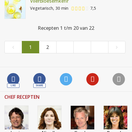
Vlierbloesemkefir
Vegetarisch, 30 min
7,5
Recepten 1 t/m 20 van 22
‹
›
1
2
CHEF RECEPTEN