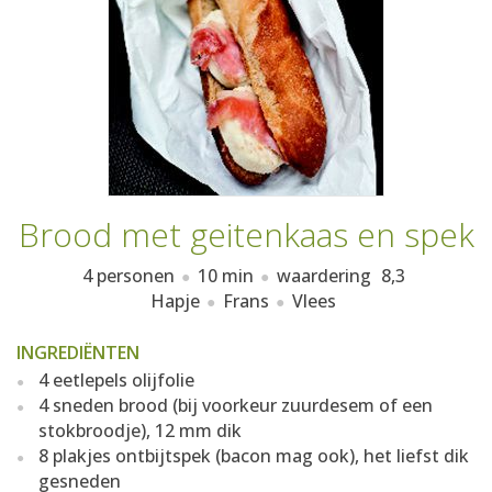
AANMELDEN
RECEPTEN
WEEKMENU'S
KOOKBOEKEN
Brood met geitenkaas en spek
4 personen
10 min
waardering
8,3
Hapje
Frans
Vlees
INGREDIËNTEN
4 eetlepels olijfolie
4 sneden brood (bij voorkeur zuurdesem of een
stokbroodje), 12 mm dik
8 plakjes ontbijtspek (bacon mag ook), het liefst dik
gesneden