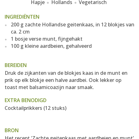
Hapje
Hollands
Vegetarisch
INGREDIËNTEN
200 g zachte Hollandse geitenkaas, in 12 blokjes van
ca. 2 cm
1 bosje verse munt, fijngehakt
100 g kleine aardbeien, gehalveerd
BEREIDEN
Druk de zijkanten van de blokjes kaas in de munt en
prik op elk blokje een halve aardbei. Ook lekker op
toast met balsamicoazijn naar smaak.
EXTRA BENODIGD
Cocktailprikkers (12 stuks)
BRON
Het recept 'Zachte geitenkaas met aardbeien en munt'