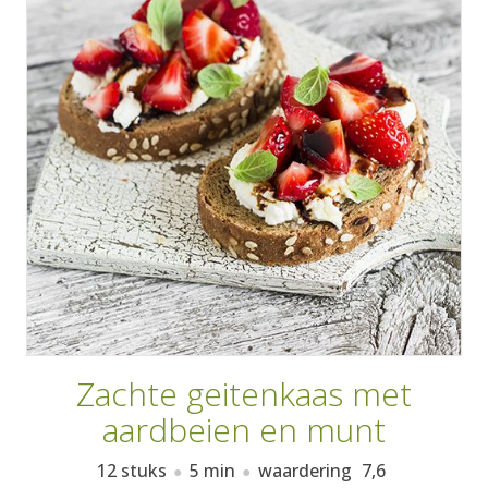
AANMELDEN
RECEPTEN
WEEKMENU'S
KOOKBOEKEN
Zachte geitenkaas met
aardbeien en munt
12 stuks
5 min
waardering
7,6