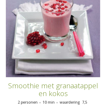
AANMELDEN
RECEPTEN
WEEKMENU'S
KOOKBOEKEN
Smoothie met granaatappel
en kokos
2 personen
10 min
waardering
7,5