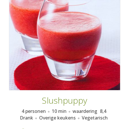
AANMELDEN
RECEPTEN
WEEKMENU'S
KOOKBOEKEN
Slushpuppy
4 personen
10 min
waardering
8,4
Drank
Overige keukens
Vegetarisch