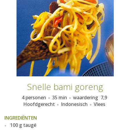
AANMELDEN
RECEPTEN
WEEKMENU'S
KOOKBOEKEN
Snelle bami goreng
4 personen
35 min
waardering
7,9
Hoofdgerecht
Indonesisch
Vlees
INGREDIËNTEN
100 g taugé