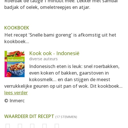
Roerbak de taugé 1 minuut mee. Lekker met sambal
badjak of oelek, omeletreepjes en atjar.
KOOKBOEK
Het recept 'Snelle bami goreng' is afkomstig uit het
kookboek...
Kook ook - Indonesië
diverse auteurs
Indonesisch eten is leuk: snel roerbakken,
even koken of bakken, gaarstoven in
kokosmelk… en dan stijgen de meest
verrukkelijke geuren op uit pan of wok. Dit kookboek...
lees verder
© Inmerc
WAARDEER DIT RECEPT
(17 STEMMEN)