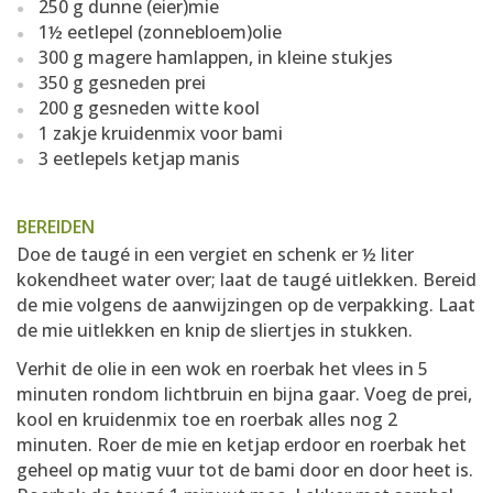
250 g dunne (eier)mie
1½ eetlepel (zonnebloem)olie
300 g magere hamlappen, in kleine stukjes
350 g gesneden prei
200 g gesneden witte kool
1 zakje kruidenmix voor bami
3 eetlepels ketjap manis
BEREIDEN
Doe de taugé in een vergiet en schenk er ½ liter
kokendheet water over; laat de taugé uitlekken. Bereid
de mie volgens de aanwijzingen op de verpakking. Laat
de mie uitlekken en knip de sliertjes in stukken.
Verhit de olie in een wok en roerbak het vlees in 5
minuten rondom lichtbruin en bijna gaar. Voeg de prei,
kool en kruidenmix toe en roerbak alles nog 2
minuten. Roer de mie en ketjap erdoor en roerbak het
geheel op matig vuur tot de bami door en door heet is.