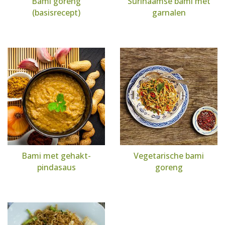
Bami goreng
Surinaamse bami met
(basisrecept)
garnalen
Bami met gehakt-
Vegetarische bami
pindasaus
goreng