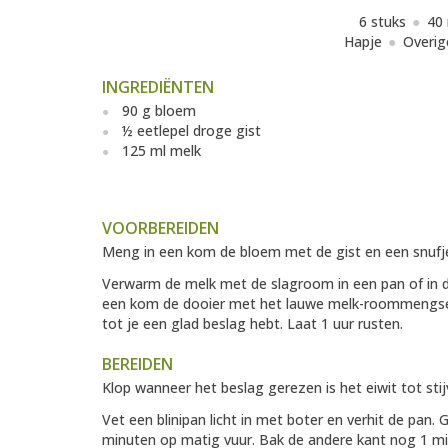
6 stuks
40
Hapje
Overig
INGREDIËNTEN
90 g bloem
½ eetlepel droge gist
125 ml melk
VOORBEREIDEN
Meng in een kom de bloem met de gist en een snufj
Verwarm de melk met de slagroom in een pan of in de
een kom de dooier met het lauwe melk-roommengsel.
tot je een glad beslag hebt. Laat 1 uur rusten.
BEREIDEN
Klop wanneer het beslag gerezen is het eiwit tot stij
Vet een blinipan licht in met boter en verhit de pan. 
minuten op matig vuur. Bak de andere kant nog 1 min