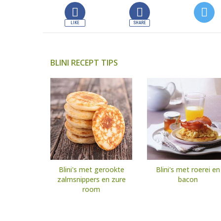
BLINI RECEPT TIPS
Blini's met gerookte
Blini's met roerei en
zalmsnippers en zure
bacon
room