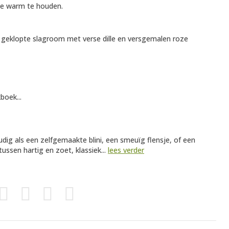
 ze warm te houden.
n geklopte slagroom met verse dille en versgemalen roze
boek...
udig als een zelfgemaakte blini, een smeuïg flensje, of een
tussen hartig en zoet, klassiek...
lees verder