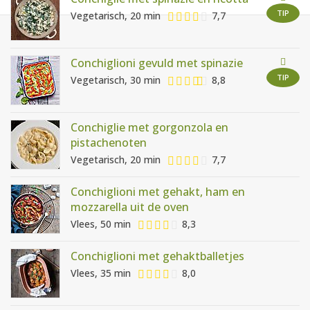
AANMELDEN
RECEPTEN
TIP
Vegetarisch, 20 min
7,7
WEEKMENU'S
Conchiglioni gevuld met spinazie
TIP
Vegetarisch, 30 min
8,8
KOOKBOEKEN
Conchiglie met gorgonzola en
pistachenoten
Vegetarisch, 20 min
7,7
Conchiglioni met gehakt, ham en
mozzarella uit de oven
Vlees, 50 min
8,3
Conchiglioni met gehaktballetjes
Vlees, 35 min
8,0