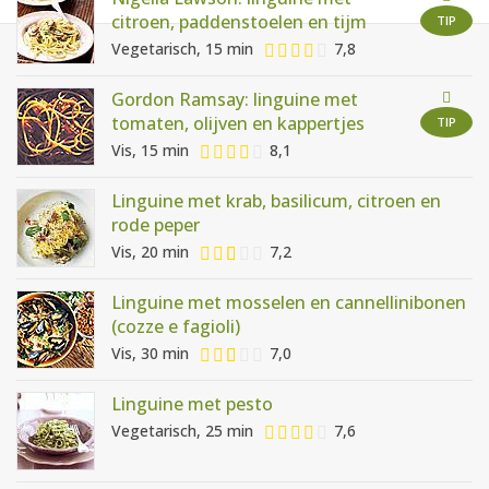
AANMELDEN
RECEPTEN
citroen, paddenstoelen en tijm
TIP
Vegetarisch, 15 min
7,8
WEEKMENU'S
Gordon Ramsay: linguine met
tomaten, olijven en kappertjes
TIP
Vis, 15 min
8,1
KOOKBOEKEN
Linguine met krab, basilicum, citroen en
rode peper
Vis, 20 min
7,2
Linguine met mosselen en cannellinibonen
(cozze e fagioli)
Vis, 30 min
7,0
Linguine met pesto
Vegetarisch, 25 min
7,6