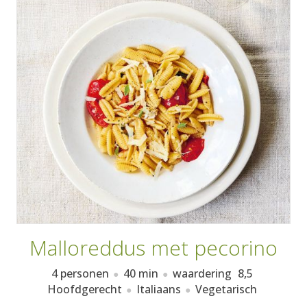
AANMELDEN
RECEPTEN
WEEKMENU'S
KOOKBOEKEN
Malloreddus met pecorino
4 personen
40 min
waardering
8,5
Hoofdgerecht
Italiaans
Vegetarisch