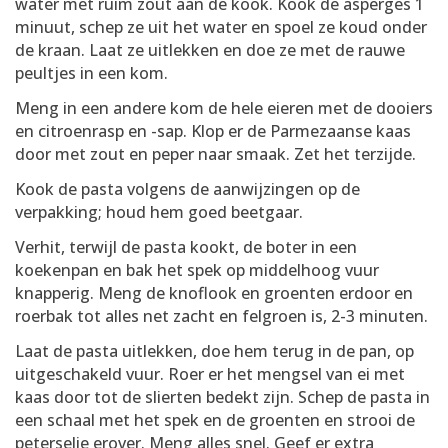
water met ruim zout aan de kook. Kook de asperges 1
minuut, schep ze uit het water en spoel ze koud onder
de kraan. Laat ze uitlekken en doe ze met de rauwe
peultjes in een kom.
Meng in een andere kom de hele eieren met de dooiers
en citroenrasp en -sap. Klop er de Parmezaanse kaas
door met zout en peper naar smaak. Zet het terzijde.
Kook de pasta volgens de aanwijzingen op de
verpakking; houd hem goed beetgaar.
Verhit, terwijl de pasta kookt, de boter in een
koekenpan en bak het spek op middelhoog vuur
knapperig. Meng de knoflook en groenten erdoor en
roerbak tot alles net zacht en felgroen is, 2-3 minuten.
Laat de pasta uitlekken, doe hem terug in de pan, op
uitgeschakeld vuur. Roer er het mengsel van ei met
kaas door tot de slierten bedekt zijn. Schep de pasta in
een schaal met het spek en de groenten en strooi de
peterselie erover. Meng alles snel. Geef er extra