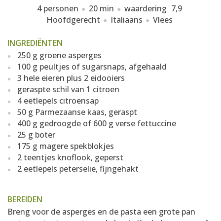
4 personen
20 min
waardering
7,9
Hoofdgerecht
Italiaans
Vlees
INGREDIËNTEN
250 g groene asperges
100 g peultjes of sugarsnaps, afgehaald
3 hele eieren plus 2 eidooiers
geraspte schil van 1 citroen
4 eetlepels citroensap
50 g Parmezaanse kaas, geraspt
400 g gedroogde of 600 g verse fettuccine
25 g boter
175 g magere spekblokjes
2 teentjes knoflook, geperst
2 eetlepels peterselie, fijngehakt
BEREIDEN
Breng voor de asperges en de pasta een grote pan