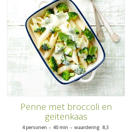
AANMELDEN
RECEPTEN
WEEKMENU'S
KOOKBOEKEN
Penne met broccoli en
geitenkaas
4 personen
40 min
waardering
8,3