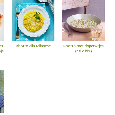
met
Risotto alla Milanese
Risotto met doperwtjes
nje
(risi e bisi)