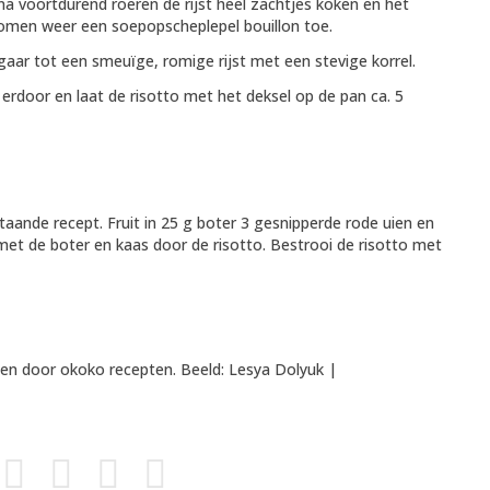
na voortdurend roeren de rijst heel zachtjes koken en het
omen weer een soepopscheplepel bouillon toe.
gaar tot een smeuïge, romige rijst met een stevige korrel.
rdoor en laat de risotto met het deksel op de pan ca. 5
taande recept. Fruit in 25 g boter 3 gesnipperde rode uien en
met de boter en kaas door de risotto. Bestrooi de risotto met
oden door
okoko recepten
. Beeld: Lesya Dolyuk |