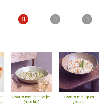
met
Risotto met doperwtjes
Risotto met kip en
nje
(risi e bisi)
groente