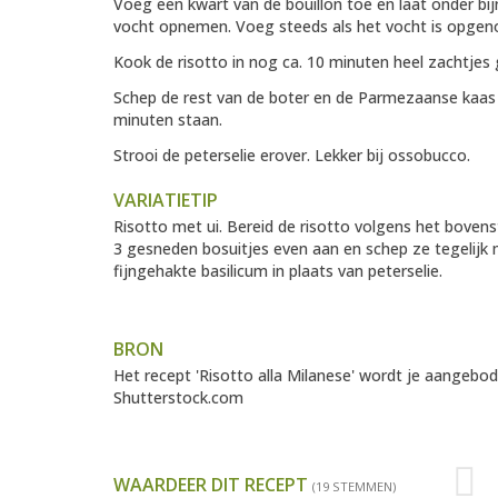
Voeg een kwart van de bouillon toe en laat onder bij
vocht opnemen. Voeg steeds als het vocht is opgen
Kook de risotto in nog ca. 10 minuten heel zachtjes 
Schep de rest van de boter en de Parmezaanse kaas e
minuten staan.
Strooi de peterselie erover. Lekker bij ossobucco.
VARIATIETIP
Risotto met ui. Bereid de risotto volgens het bovens
3 gesneden bosuitjes even aan en schep ze tegelijk 
fijngehakte basilicum in plaats van peterselie.
BRON
Het recept 'Risotto alla Milanese' wordt je aangeb
Shutterstock.com
WAARDEER DIT RECEPT
(19 STEMMEN)