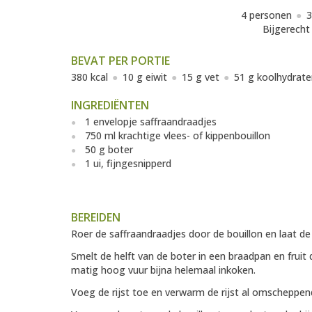
4 personen
3
Bijgerecht
BEVAT PER PORTIE
380 kcal
10 g eiwit
15 g vet
51 g koolhydrate
INGREDIËNTEN
1 envelopje saffraandraadjes
750 ml krachtige vlees- of kippenbouillon
50 g boter
1 ui, fijngesnipperd
BEREIDEN
Roer de saffraandraadjes door de bouillon en laat de
Smelt de helft van de boter in een braadpan en fruit d
matig hoog vuur bijna helemaal inkoken.
Voeg de rijst toe en verwarm de rijst al omscheppend