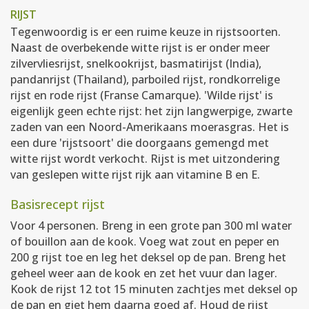
RIJST
Tegenwoordig is er een ruime keuze in rijstsoorten.
Naast de overbekende witte rijst is er onder meer
zilvervliesrijst, snelkookrijst, basmatirijst (India),
pandanrijst (Thailand), parboiled rijst, rondkorrelige
rijst en rode rijst (Franse Camarque). 'Wilde rijst' is
eigenlijk geen echte rijst: het zijn langwerpige, zwarte
zaden van een Noord-Amerikaans moerasgras. Het is
een dure 'rijstsoort' die doorgaans gemengd met
witte rijst wordt verkocht. Rijst is met uitzondering
van geslepen witte rijst rijk aan vitamine B en E.
Basisrecept rijst
Voor 4 personen. Breng in een grote pan 300 ml water
of bouillon aan de kook. Voeg wat zout en peper en
200 g rijst toe en leg het deksel op de pan. Breng het
geheel weer aan de kook en zet het vuur dan lager.
Kook de rijst 12 tot 15 minuten zachtjes met deksel op
de pan en giet hem daarna goed af. Houd de rijst