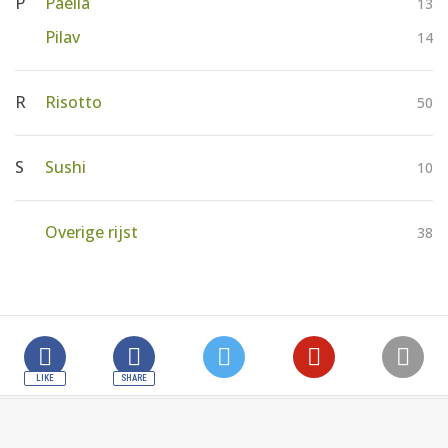
P
Paella
13
Pilav
14
R
Risotto
50
S
Sushi
10
Overige rijst
38