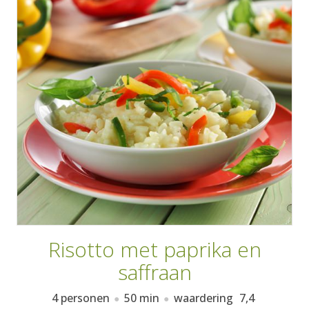
AANMELDEN
RECEPTEN
WEEKMENU'S
KOOKBOEKEN
Risotto met paprika en
saffraan
4 personen
50 min
waardering
7,4