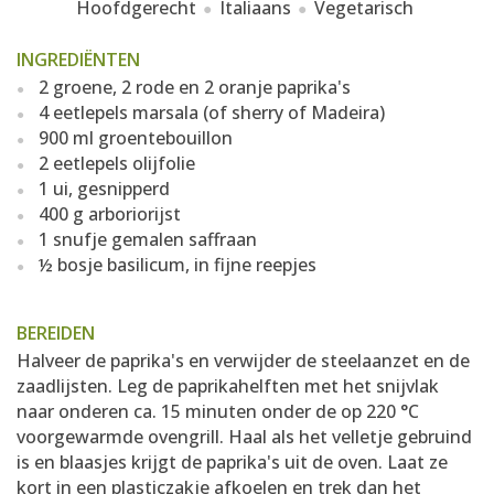
Hoofdgerecht
Italiaans
Vegetarisch
INGREDIËNTEN
2 groene, 2 rode en 2 oranje paprika's
4 eetlepels marsala (of sherry of Madeira)
900 ml groentebouillon
2 eetlepels olijfolie
1 ui, gesnipperd
400 g arboriorijst
1 snufje gemalen saffraan
½ bosje basilicum, in fijne reepjes
BEREIDEN
Halveer de paprika's en verwijder de steelaanzet en de
zaadlijsten. Leg de paprikahelften met het snijvlak
naar onderen ca. 15 minuten onder de op 220 °C
voorgewarmde ovengrill. Haal als het velletje gebruind
is en blaasjes krijgt de paprika's uit de oven. Laat ze
kort in een plasticzakje afkoelen en trek dan het