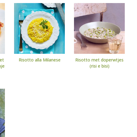
met
Risotto alla Milanese
Risotto met doperwtjes
nje
(risi e bisi)