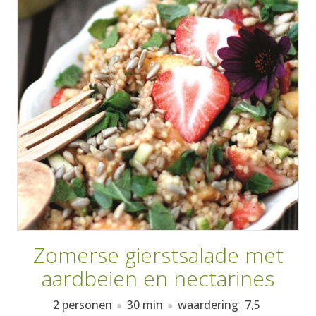
AANMELDEN
RECEPTEN
WEEKMENU'S
KOOKBOEKEN
Zomerse gierstsalade met
aardbeien en nectarines
2 personen
30 min
waardering
7,5