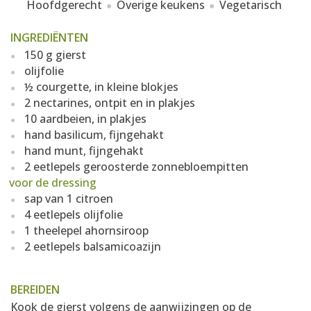
Hoofdgerecht
Overige keukens
Vegetarisch
INGREDIËNTEN
150 g gierst
olijfolie
½ courgette, in kleine blokjes
2 nectarines, ontpit en in plakjes
10 aardbeien, in plakjes
hand basilicum, fijngehakt
hand munt, fijngehakt
2 eetlepels geroosterde zonnebloempitten
voor de dressing
sap van 1 citroen
4 eetlepels olijfolie
1 theelepel ahornsiroop
2 eetlepels balsamicoazijn
BEREIDEN
Kook de gierst volgens de aanwijzingen op de