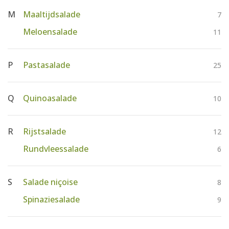
M
Maaltijdsalade
7
Meloensalade
11
P
Pastasalade
25
Q
Quinoasalade
10
R
Rijstsalade
12
Rundvleessalade
6
S
Salade niçoise
8
Spinaziesalade
9