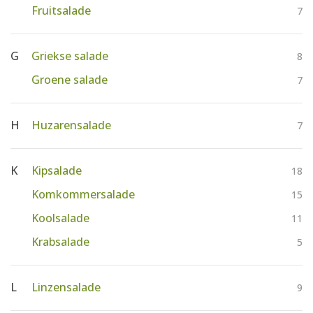
Fruitsalade
7
G
Griekse salade
8
Groene salade
7
H
Huzarensalade
7
K
Kipsalade
18
Komkommersalade
15
Koolsalade
11
Krabsalade
5
L
Linzensalade
9