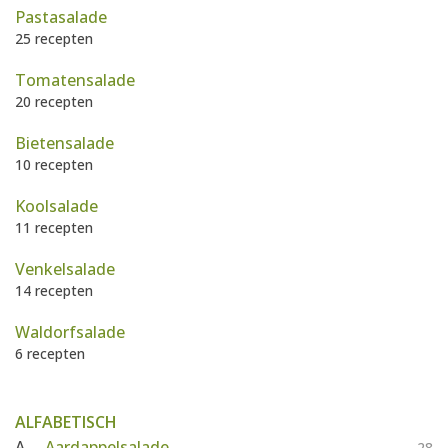
AANMELDEN
Pastasalade
RECEPTEN
25 recepten
Tomatensalade
WEEKMENU'S
20 recepten
Bietensalade
KOOKBOEKEN
10 recepten
Koolsalade
11 recepten
Venkelsalade
14 recepten
Waldorfsalade
6 recepten
ALFABETISCH
A
Aardappelsalade
28