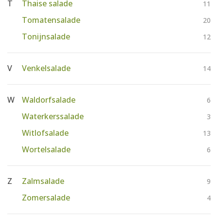
T
Thaise salade
11
Tomatensalade
20
Tonijnsalade
12
V
Venkelsalade
14
W
Waldorfsalade
6
Waterkerssalade
3
Witlofsalade
13
Wortelsalade
6
Z
Zalmsalade
9
Zomersalade
4