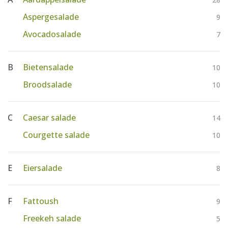
Aspergesalade
9
Avocadosalade
7
B
Bietensalade
10
Broodsalade
10
C
Caesar salade
14
Courgette salade
10
E
Eiersalade
8
F
Fattoush
9
Freekeh salade
5