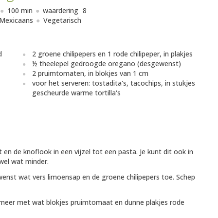
100 min
waardering
8
Mexicaans
Vegetarisch
d
2 groene chilipepers en 1 rode chilipeper, in plakjes
½ theelepel gedroogde oregano (desgewenst)
2 pruimtomaten, in blokjes van 1 cm
voor het serveren: tostadita's, tacochips, in stukjes
gescheurde warme tortilla's
en de knoflook in een vijzel tot een pasta. Je kunt dit ook in
wel wat minder.
wenst wat vers limoensap en de groene chilipepers toe. Schep
Garneer met wat blokjes pruimtomaat en dunne plakjes rode