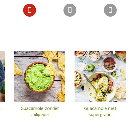
e
Guacamole zonder
Guacamole met
chilipeper
supergraan