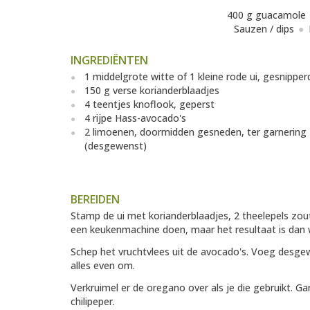
400 g guacamole
Sauzen / dips
INGREDIËNTEN
1 middelgrote witte of 1 kleine rode ui, gesnipper
150 g verse korianderblaadjes
4 teentjes knoflook, geperst
4 rijpe Hass-avocado's
2 limoenen, doormidden gesneden, ter garnering
(desgewenst)
BEREIDEN
Stamp de ui met korianderblaadjes, 2 theelepels zout 
een keukenmachine doen, maar het resultaat is dan 
Schep het vruchtvlees uit de avocado's. Voeg desge
alles even om.
Verkruimel er de oregano over als je die gebruikt. 
chilipeper.