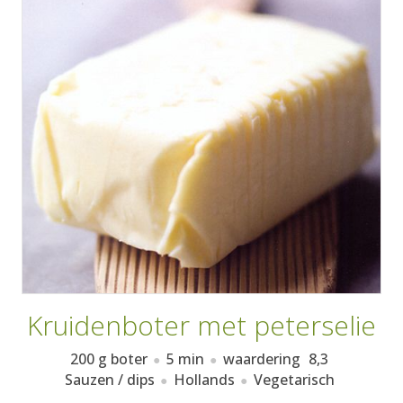
AANMELDEN
RECEPTEN
WEEKMENU'S
KOOKBOEKEN
Kruidenboter met peterselie
200 g boter
5 min
waardering
8,3
Sauzen / dips
Hollands
Vegetarisch