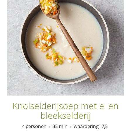
AANMELDEN
RECEPTEN
WEEKMENU'S
KOOKBOEKEN
Knolselderijsoep met ei en
bleekselderij
4 personen
35 min
waardering
7,5