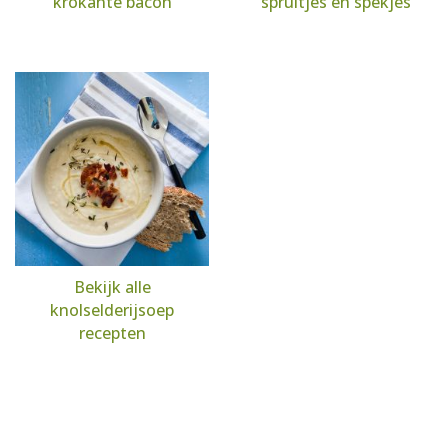
krokante bacon
spruitjes en spekjes
Bekijk alle
knolselderijsoep
recepten