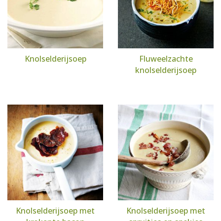
Knolselderijsoep
Fluweelzachte
knolselderijsoep
Knolselderijsoep met
Knolselderijsoep met