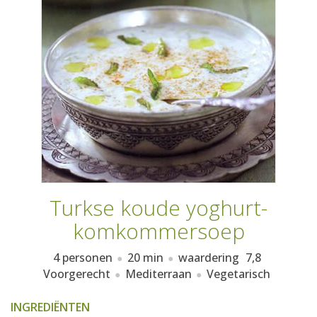
AANMELDEN
RECEPTEN
WEEKMENU'S
KOOKBOEKEN
Turkse koude yoghurt-
komkommersoep
4 personen
20 min
waardering
7,8
Voorgerecht
Mediterraan
Vegetarisch
INGREDIËNTEN