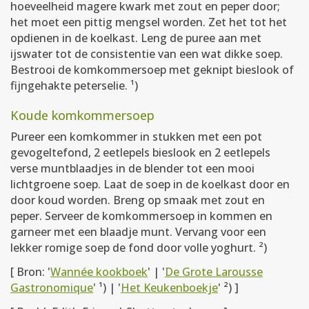
hoeveelheid magere kwark met zout en peper door;
het moet een pittig mengsel worden. Zet het tot het
opdienen in de koelkast. Leng de puree aan met
ijswater tot de consistentie van een wat dikke soep.
Bestrooi de komkommersoep met geknipt bieslook of
fijngehakte peterselie. ¹)
Koude komkommersoep
Pureer een komkommer in stukken met een pot
gevogeltefond, 2 eetlepels bieslook en 2 eetlepels
verse muntblaadjes in de blender tot een mooi
lichtgroene soep. Laat de soep in de koelkast door en
door koud worden. Breng op smaak met zout en
peper. Serveer de komkommersoep in kommen en
garneer met een blaadje munt. Vervang voor een
lekker romige soep de fond door volle yoghurt. ²)
[ Bron: '
Wannée kookboek
' | '
De Grote Larousse
Gastronomique
' ¹) | '
Het Keukenboekje
' ²) ]