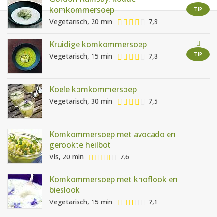
AANMELDEN
RECEPTEN
komkommersoep
TIP
Vegetarisch, 20 min
7,8
WEEKMENU'S
Kruidige komkommersoep
TIP
Vegetarisch, 15 min
7,8
KOOKBOEKEN
Koele komkommersoep
Vegetarisch, 30 min
7,5
Komkommersoep met avocado en
gerookte heilbot
Vis, 20 min
7,6
Komkommersoep met knoflook en
bieslook
Vegetarisch, 15 min
7,1