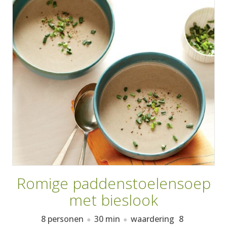
AANMELDEN
RECEPTEN
WEEKMENU'S
KOOKBOEKEN
Romige paddenstoelensoep
met bieslook
8 personen
30 min
waardering
8