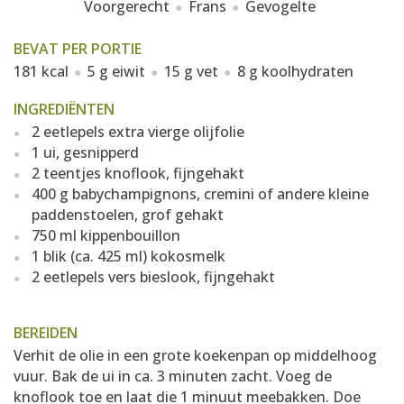
Voorgerecht
Frans
Gevogelte
BEVAT PER PORTIE
181 kcal
5 g eiwit
15 g vet
8 g koolhydraten
INGREDIËNTEN
2 eetlepels extra vierge olijfolie
1 ui, gesnipperd
2 teentjes knoflook, fijngehakt
400 g babychampignons, cremini of andere kleine
paddenstoelen, grof gehakt
750 ml kippenbouillon
1 blik (ca. 425 ml) kokosmelk
2 eetlepels vers bieslook, fijngehakt
BEREIDEN
Verhit de olie in een grote koekenpan op middelhoog
vuur. Bak de ui in ca. 3 minuten zacht. Voeg de
knoflook toe en laat die 1 minuut meebakken. Doe