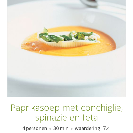
AANMELDEN
RECEPTEN
WEEKMENU'S
KOOKBOEKEN
Paprikasoep met conchiglie,
spinazie en feta
4 personen
30 min
waardering
7,4