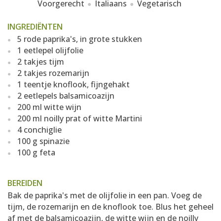
Voorgerecht
Italiaans
Vegetarisch
INGREDIËNTEN
5 rode paprika's, in grote stukken
1 eetlepel olijfolie
2 takjes tijm
2 takjes rozemarijn
1 teentje knoflook, fijngehakt
2 eetlepels balsamicoazijn
200 ml witte wijn
200 ml noilly prat of witte Martini
4 conchiglie
100 g spinazie
100 g feta
BEREIDEN
Bak de paprika's met de olijfolie in een pan. Voeg de
tijm, de rozemarijn en de knoflook toe. Blus het geheel
af met de balsamicoazijn, de witte wijn en de noilly