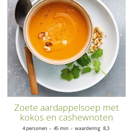
AANMELDEN
RECEPTEN
WEEKMENU'S
KOOKBOEKEN
Zoete aardappelsoep met
kokos en cashewnoten
4 personen
45 min
waardering
8,3