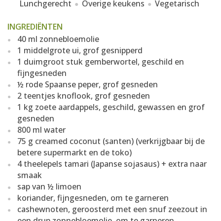
Lunchgerecht
Overige keukens
Vegetarisch
INGREDIËNTEN
40 ml zonnebloemolie
1 middelgrote ui, grof gesnipperd
1 duimgroot stuk gemberwortel, geschild en
fijngesneden
½ rode Spaanse peper, grof gesneden
2 teentjes knoflook, grof gesneden
1 kg zoete aardappels, geschild, gewassen en grof
gesneden
800 ml water
75 g creamed coconut (santen) (verkrijgbaar bij de
betere supermarkt en de toko)
4 theelepels tamari (Japanse sojasaus) + extra naar
smaak
sap van ½ limoen
koriander, fijngesneden, om te garneren
cashewnoten, geroosterd met een snuf zeezout in
een drup zonnebloemolie, om te garneren