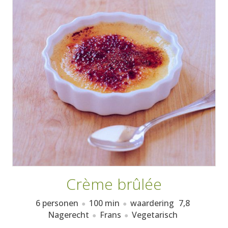
AANMELDEN
RECEPTEN
WEEKMENU'S
KOOKBOEKEN
Crème brûlée
6 personen
100 min
waardering
7,8
Nagerecht
Frans
Vegetarisch