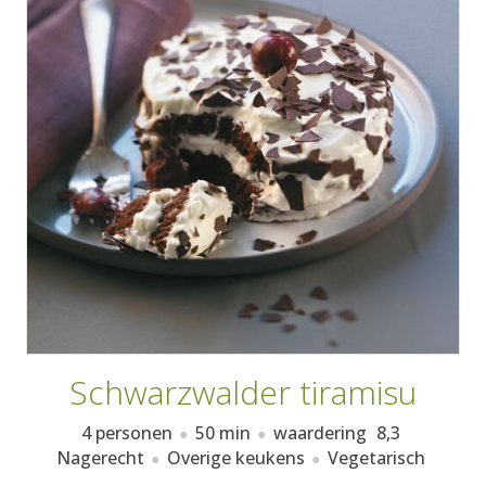
AANMELDEN
RECEPTEN
WEEKMENU'S
KOOKBOEKEN
Schwarzwalder tiramisu
4 personen
50 min
waardering
8,3
Nagerecht
Overige keukens
Vegetarisch