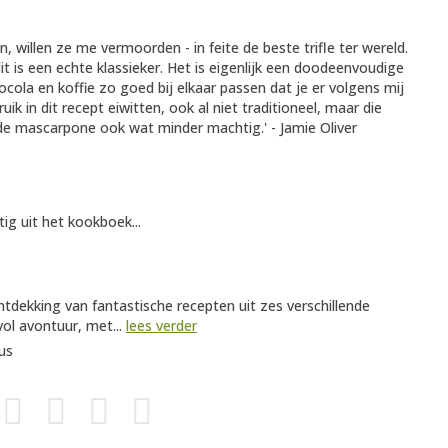
en, willen ze me vermoorden - in feite de beste trifle ter wereld.
 is een echte klassieker. Het is eigenlijk een doodeenvoudige
cola en koffie zo goed bij elkaar passen dat je er volgens mij
k in dit recept eiwitten, ook al niet traditioneel, maar die
 de mascarpone ook wat minder machtig.' - Jamie Oliver
tig uit het kookboek...
 ontdekking van fantastische recepten uit zes verschillende
ol avontuur, met...
lees verder
us