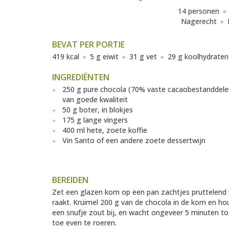
14 personen
Nagerecht
BEVAT PER PORTIE
419 kcal
5 g eiwit
31 g vet
29 g koolhydraten
INGREDIËNTEN
250 g pure chocola (70% vaste cacaobestanddele
van goede kwaliteit
50 g boter, in blokjes
175 g lange vingers
400 ml hete, zoete koffie
Vin Santo of een andere zoete dessertwijn
BEREIDEN
Zet een glazen kom op een pan zachtjes pruttelend
raakt. Kruimel 200 g van de chocola in de kom en ho
een snufje zout bij, en wacht ongeveer 5 minuten to
toe even te roeren.