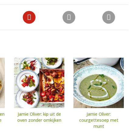
len
Jamie Oliver: kip uit de
Jamie Oliver:
e
oven zonder omkijken
courgettesoep met
munt