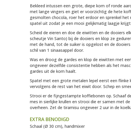
Bekleed intussen een grote, diepe kom of ronde aar
met lange vingers en giet er voorzichtig de hete kof
gesmolten chocola, roer het erdoor en sprenkel het
spatel uit zodat je een mooi gelijkmatig laagje krijg
Scheid de eieren en doe de eiwitten en de dooiers e
scheutje Vin Santo) bij de dooiers en klop ze gedu
met de hand, tot de suiker is opgelost en de dooiers
schil van 1 sinaasappel door.
Was en droog de gardes en klop de eiwitten met een 
ongeveer dezelfde consistentie hebben als het mas
gardes uit de kom haalt.
Spatel met een grote metalen lepel eerst een flink
vervolgens de rest van het eiwit door. Schep en sme
Strooi er de fijngestampte koffiebonen op. Schaaf de
mes in sierlijke krullen en strooi die er samen met d
overheen. Zet de tiramisu ongeveer 2 uur in de koelk
EXTRA BENODIGD
Schaal (Ø 30 cm), handmixer