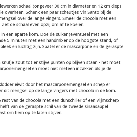
dewerken schaal (ongeveer 30 cm in diameter en 12 cm diep)
fie overheen. Schenk een paar scheutjes Vin Santo bij de
 mengsel over de lange vingers. Smeer de chocola met een
t. Zet de schaal even opzij om af te koelen.
lk in een aparte kom. Doe de suiker (eventueel met een
rende 5 minuten met een handmixer op de hoogste stand, of
 bleek en luchtig zijn. Spatel er de mascarpone en de geraspte
snufje zout tot er stijve punten op blijven staan - het moet
carponemengsel en moet niet meteen inzakken als je de
e klodder eiwit door het mascarponemengsel en schep er
er dit mengsel op de lange vingers met chocola in de kom.
 rest van de chocola met een dunschiller of een vlijmscherp
e helft van de geraspte schil van de tweede sinaasappel
ast om hem op te laten stijven.