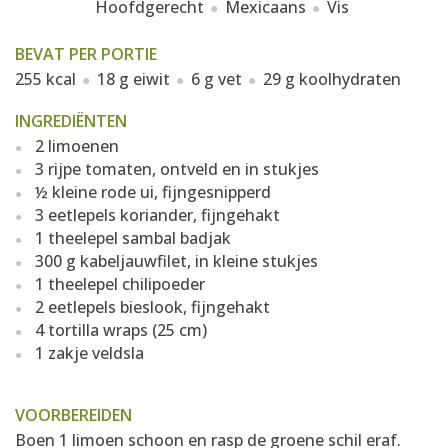
Hoofdgerecht
Mexicaans
Vis
BEVAT PER PORTIE
255 kcal
18 g eiwit
6 g vet
29 g koolhydraten
INGREDIËNTEN
2 limoenen
3 rijpe tomaten, ontveld en in stukjes
½ kleine rode ui, fijngesnipperd
3 eetlepels koriander, fijngehakt
1 theelepel sambal badjak
300 g kabeljauwfilet, in kleine stukjes
1 theelepel chilipoeder
2 eetlepels bieslook, fijngehakt
4 tortilla wraps (25 cm)
1 zakje veldsla
VOORBEREIDEN
Boen 1 limoen schoon en rasp de groene schil eraf.