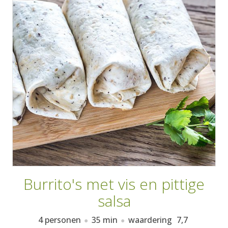
AANMELDEN
RECEPTEN
WEEKMENU'S
KOOKBOEKEN
Burrito's met vis en pittige
salsa
4 personen
35 min
waardering
7,7