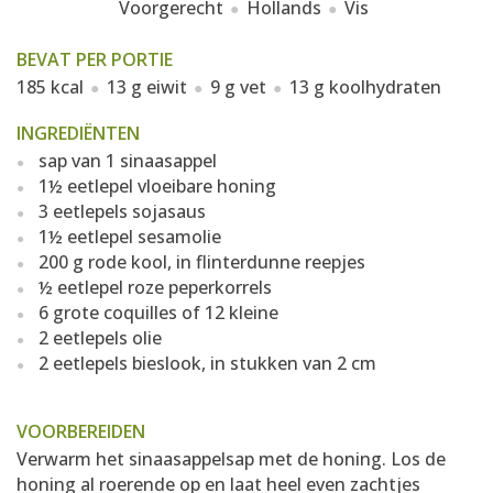
Voorgerecht
Hollands
Vis
BEVAT PER PORTIE
185 kcal
13 g eiwit
9 g vet
13 g koolhydraten
INGREDIËNTEN
sap van 1 sinaasappel
1½ eetlepel vloeibare honing
3 eetlepels sojasaus
1½ eetlepel sesamolie
200 g rode kool, in flinterdunne reepjes
½ eetlepel roze peperkorrels
6 grote coquilles of 12 kleine
2 eetlepels olie
2 eetlepels bieslook, in stukken van 2 cm
VOORBEREIDEN
Verwarm het sinaasappelsap met de honing. Los de
honing al roerende op en laat heel even zachtjes