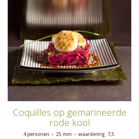
AANMELDEN
RECEPTEN
WEEKMENU'S
KOOKBOEKEN
Coquilles op gemarineerde
rode kool
4 personen
25 min
waardering
7,5