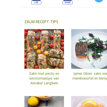
ZALM RECEPT TIPS
Zalm met pesto en
Jamie Oliver: zalm me
kerstomaatjes van
mierikswortel en bietj
Annabel Langbein