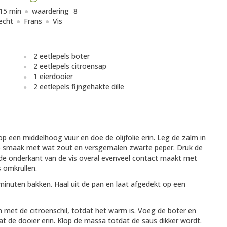
15 min
waardering
8
echt
Frans
Vis
2 eetlepels boter
2 eetlepels citroensap
1 eierdooier
2 eetlepels fijngehakte dille
een middelhoog vuur en doe de olijfolie erin. Leg de zalm in
p smaak met wat zout en versgemalen zwarte peper. Druk de
 de onderkant van de vis overal evenveel contact maakt met
s omkrullen.
 minuten bakken. Haal uit de pan en laat afgedekt op een
 met de citroenschil, totdat het warm is. Voeg de boter en
t de dooier erin. Klop de massa totdat de saus dikker wordt.