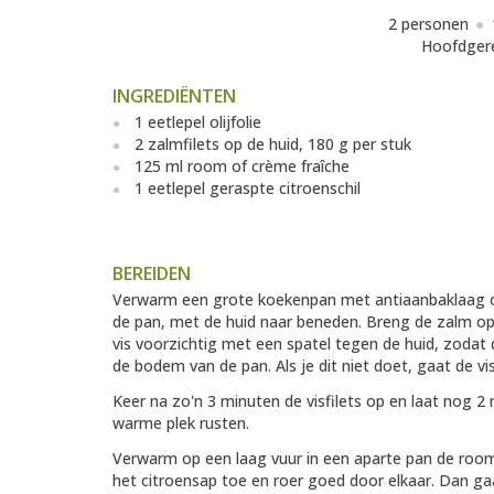
2 personen
Hoofdger
INGREDIËNTEN
1 eetlepel olijfolie
2 zalmfilets op de huid, 180 g per stuk
125 ml room of crème fraîche
1 eetlepel geraspte citroenschil
BEREIDEN
Verwarm een grote koekenpan met antiaanbaklaag op 
de pan, met de huid naar beneden. Breng de zalm o
vis voorzichtig met een spatel tegen de huid, zodat
de bodem van de pan. Als je dit niet doet, gaat de vi
Keer na zo'n 3 minuten de visfilets op en laat nog 2
warme plek rusten.
Verwarm op een laag vuur in een aparte pan de room
het citroensap toe en roer goed door elkaar. Dan gaa