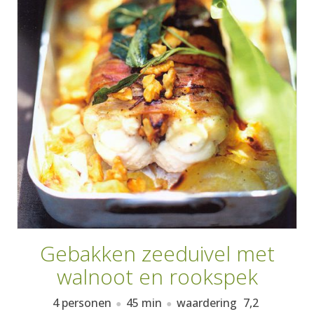
AANMELDEN
RECEPTEN
WEEKMENU'S
KOOKBOEKEN
Gebakken zeeduivel met
walnoot en rookspek
4 personen
45 min
waardering
7,2