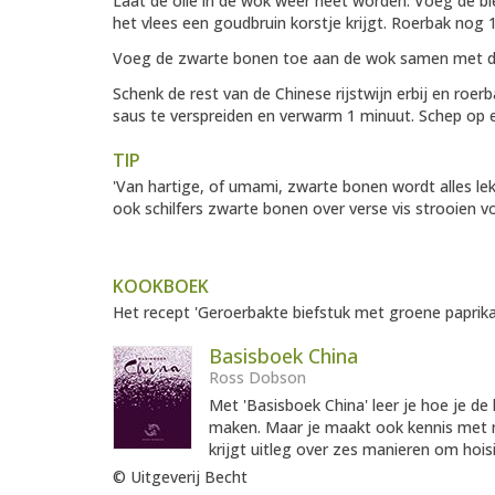
Laat de olie in de wok weer heet worden. Voeg de bie
het vlees een goudbruin korstje krijgt. Roerbak nog 1
Voeg de zwarte bonen toe aan de wok samen met de pa
Schenk de rest van de Chinese rijstwijn erbij en roer
saus te verspreiden en verwarm 1 minuut. Schep op ee
TIP
'Van hartige, of umami, zwarte bonen wordt alles lekk
ook schilfers zwarte bonen over verse vis strooien 
KOOKBOEK
Het recept 'Geroerbakte biefstuk met groene paprika
Basisboek China
Ross Dobson
Met 'Basisboek China' leer je hoe je de
maken. Maar je maakt ook kennis met n
krijgt uitleg over zes manieren om hois
© Uitgeverij Becht