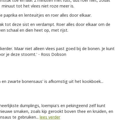
fstuk toe en laat 2 minuten met rust, dus roer niet, zodat
 minuut tot het vlees niet roze meer is.
prika en lenteuitjes en roer alles door elkaar.
bak tot deze sist en verdampt. Roer alles door elkaar om de
n schaal en dien heet op, met rijst.
erder. Maar niet alleen vlees past goed bij de bonen. Je kunt
voor je deze stoomt.' - Ross Dobson
 en zwarte bonensaus' is afkomstig uit het kookboek...
 heerlijkste dumplings, loempia's en pekingeend zelf kunt
ieuwe smaken, zoals kip gerookt boven thee en kruiden, en
insaus te gebruiken...
lees verder