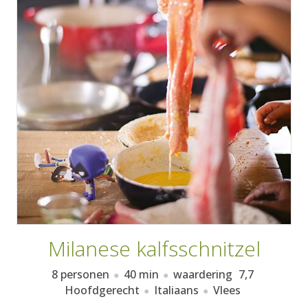
AANMELDEN
RECEPTEN
WEEKMENU'S
KOOKBOEKEN
Milanese kalfsschnitzel
8 personen
40 min
waardering
7,7
Hoofdgerecht
Italiaans
Vlees