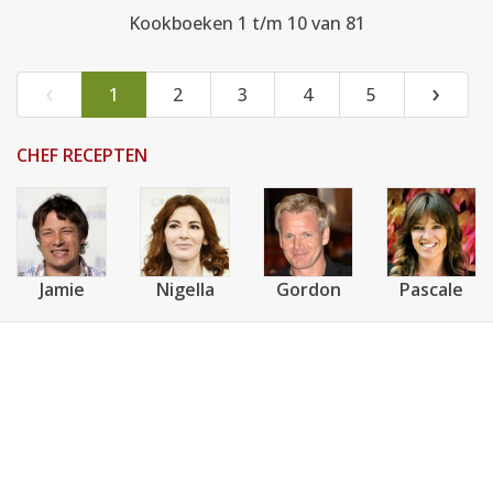
Kookboeken 1 t/m 10 van 81
‹
›
1
2
3
4
5
CHEF RECEPTEN
Jamie
Nigella
Gordon
Pascale