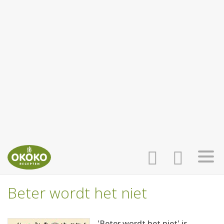
Beter wordt het niet
INLOGGEN
HOME
'Beter wordt het niet' is