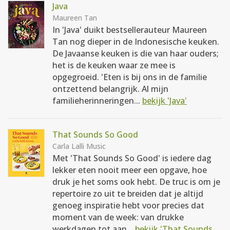
Java
Maureen Tan
In 'Java' duikt bestsellerauteur Maureen
Tan nog dieper in de Indonesische keuken.
De Javaanse keuken is die van haar ouders;
het is de keuken waar ze mee is
opgegroeid. 'Eten is bij ons in de familie
ontzettend belangrijk. Al mijn
familieherinneringen...
bekijk 'Java'
That Sounds So Good
Carla Lalli Music
Met 'That Sounds So Good' is iedere dag
lekker eten nooit meer een opgave, hoe
druk je het soms ook hebt. De truc is om je
repertoire zo uit te breiden dat je altijd
genoeg inspiratie hebt voor precies dat
moment van de week: van drukke
werkdagen tot aan...
bekijk 'That Sounds