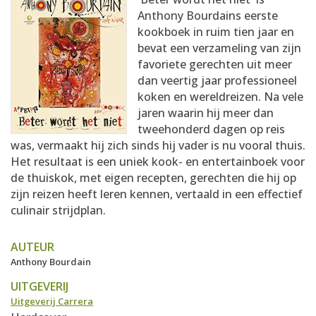
AANMELDEN
RECEPTEN
Anthony Bourdains eerste
kookboek in ruim tien jaar en
bevat een verzameling van zijn
WEEKMENU'S
favoriete gerechten uit meer
dan veertig jaar professioneel
koken en wereldreizen. Na vele
KOOKBOEKEN
jaren waarin hij meer dan
tweehonderd dagen op reis
was, vermaakt hij zich sinds hij vader is nu vooral thuis.
Het resultaat is een uniek kook- en entertainboek voor
de thuiskok, met eigen recepten, gerechten die hij op
zijn reizen heeft leren kennen, vertaald in een effectief
culinair strijdplan.
AUTEUR
Anthony Bourdain
UITGEVERIJ
Uitgeverij Carrera