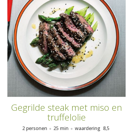
AANMELDEN
RECEPTEN
WEEKMENU'S
KOOKBOEKEN
Gegrilde steak met miso en
truffelolie
2 personen
25 min
waardering
8,5