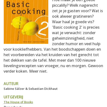
AANMELDEN
RECEPTEN
piccalilly? Welk nagerecht
zet je je gasten voor? Wat is
ook alweer gratineren?
WEEKMENU'S
Waar haal je goede vis?
'Basic cooking 2' is precies
wat je verwacht: zonder
KOOKBOEKEN
geheimzinnigheid, niet
zonder humor en veel hulp
voor kookliefhebbers. Van het boodschappen doen en
het voorbereiden via het kruiden van het gerecht tot
het dekken van de tafel. Met meer dan 100 nieuwe
lievelingsrecepten van vroeger, nu en morgen. Gewoon
verder koken. Meer niet.
AUTEUR
Sabine Sälzer & Sebastian Dickhaut
UITGEVERIJ
The House of Books