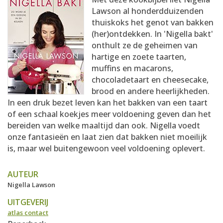
AANMELDEN
RECEPTEN
Lawson al honderdduizenden
thuiskoks het genot van bakken
(her)ontdekken. In 'Nigella bakt'
WEEKMENU'S
onthult ze de geheimen van
hartige en zoete taarten,
muffins en macarons,
KOOKBOEKEN
chocoladetaart en cheesecake,
brood en andere heerlijkheden.
In een druk bezet leven kan het bakken van een taart
of een schaal koekjes meer voldoening geven dan het
bereiden van welke maaltijd dan ook. Nigella voedt
onze fantasieën en laat zien dat bakken niet moeilijk
is, maar wel buitengewoon veel voldoening oplevert.
AUTEUR
Nigella Lawson
UITGEVERIJ
atlas contact