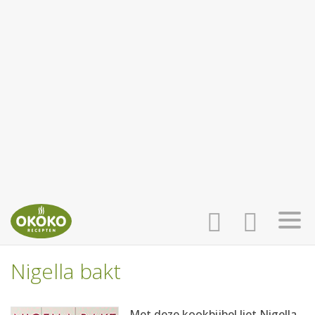
Nigella bakt
INLOGGEN
HOME
Met deze kookbijbel liet Nigella