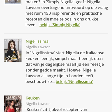
maken? In 'Simply Nigella' geeft Nigella
Lawson overtuigend antwoord op die vraag
met ruim 150 inspirerende én praktische
recepten die moeiteloos in ons drukke
leven...
bekijk 'Simply Nigella'
Nigellissima
Nigella Lawson
In 'Nigellissima' viert Nigella de Italiaanse
keuken: eerlijk, simpel maar heerlijk eten
dat van je dagelijkse maaltijd een feestje
zonder gedoe maakt. Hoewel Nigella
Lawson al lange tijd in Londen leeft,
beschouwt ze...
bekijk 'Nigellissima'
Keuken
Nigella Lawson
'Keuken' zit tjokvol recepten van